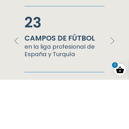
23
10
CAMPOS DE FÚTBOL
KMS 
GOLF
en la liga profesional de
España y Turquía
en clu
Portug
0
nuestros trabajos