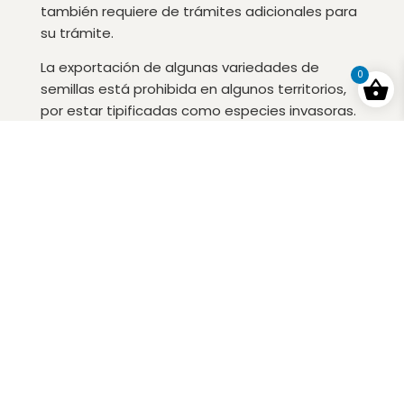
también requiere de trámites adicionales para
su trámite.
La exportación de algunas variedades de
0
semillas está prohibida en algunos territorios,
por estar tipificadas como especies invasoras.
Para el resto de casos, puedes hacerte con
cualquier variedad de nuestro catálogo
accediendo a nuestra tienda online o
contactando directamente con nosotros si
tienes alguna duda o no existe método de
envío para tu caso.
Los países a los que servimos desde la tienda
online son:
España (excluído Ceuta, Melilla y las Islas
Canarias), Alemania, Austria, Bulgaria,
Dinamarca, Eslovaquia, Eslovenia. Estonia,