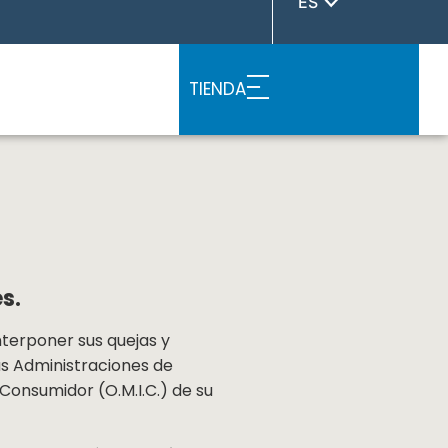
ES
TIENDA
es.
nterponer sus quejas y
as Administraciones de
Consumidor (O.M.I.C.) de su