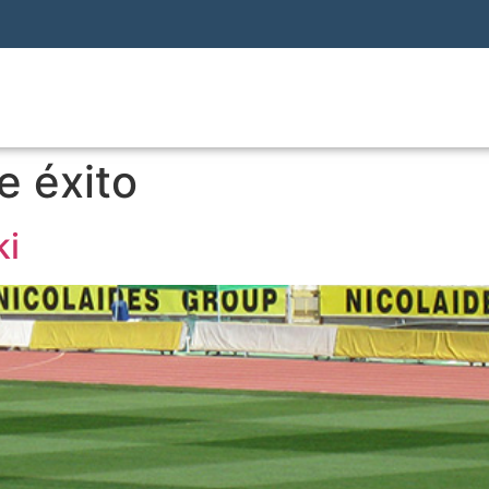
e éxito
ki