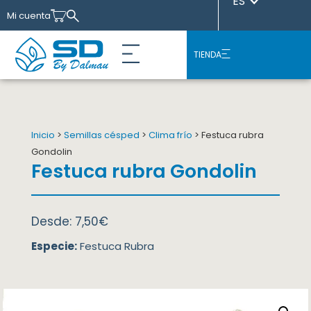
ES
Mi cuenta
TIENDA
Nuestras variedades
Sobre Nosotros
Casos de éxito
Inicio
>
Semillas césped
>
Clima frío
> Festuca rubra
Gondolin
Festuca rubra Gondolin
Desde:
7,50
€
Especie:
Festuca Rubra