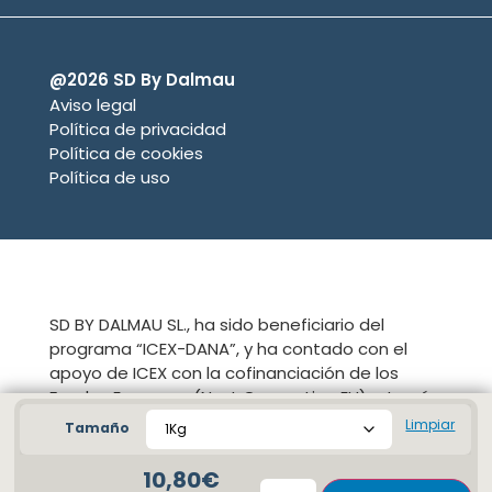
@2026 SD By Dalmau
Aviso legal
Política de privacidad
Política de cookies
Política de uso
SD BY DALMAU SL., ha sido beneficiario del
programa “ICEX-DANA”, y ha contado con el
apoyo de ICEX con la cofinanciación de los
Fondos Europeos (Next Generation EU) a través
del Plan de Recuperación, Transformación y
Limpiar
Tamaño
Resiliencia en su componente 32.
10,80
€