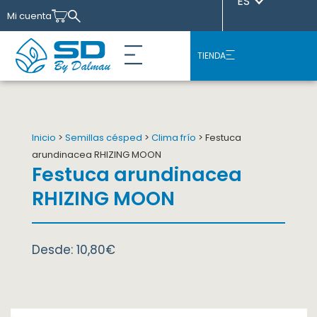
ES
Mi cuenta
TIENDA
Inicio
>
Semillas césped
>
Clima frío
> Festuca
arundinacea RHIZING MOON
Festuca arundinacea
RHIZING MOON
Desde:
10,80
€