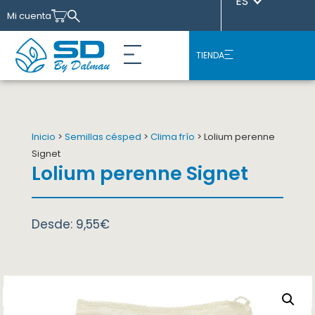
ES
Mi cuenta
TIENDA
Nuestras variedades
Sobre Nosotros
Casos de éxito
Inicio
>
Semillas césped
>
Clima frío
> Lolium perenne
Signet
Lolium perenne Signet
Desde:
9,55
€