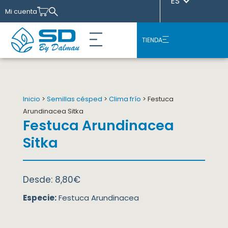
ES
Mi cuenta
TIENDA
Nuestras variedades
Sobre Nosotros
Casos de éxito
Inicio
>
Semillas césped
>
Clima frío
> Festuca
Arundinacea Sitka
Festuca Arundinacea
Sitka
Desde:
8,80
€
Especie:
Festuca Arundinacea