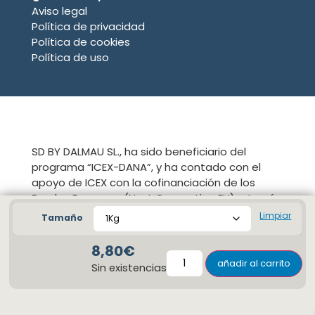
Aviso legal
Política de privacidad
Política de cookies
Política de uso
SD BY DALMAU SL., ha sido beneficiario del
programa “ICEX-DANA”, y ha contado con el
apoyo de ICEX con la cofinanciación de los
Fondos Europeos (Next Generation EU) a través
del Plan de Recuperación, Transformación y
Limpiar
Tamaño
Resiliencia en su componente 32.
8,80
€
añadir al carrito
Sin existencias