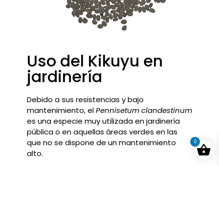
Uso del Kikuyu en
jardinería
Debido a sus resistencias y bajo
mantenimiento, el
Pennisetum clandestinum
es una especie muy utilizada en jardinería
pública o en aquellas áreas verdes en las
que no se dispone de un mantenimiento
0
alto.
En zonas de costa es un césped muy típico
de las piscinas comunitarias, puesto que
presenta resistencia a la salinidad y una muy
alto poder de recuperación frente al estrés
causado por el pisoteo, sin embargo sus