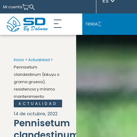
ES
Mi cuenta
TIENDA
Inicio
>
Actualidad
>
Pennisetum
clandestinum (kikuyu o
grama gruesa),
resistencia y mínimo
mantenimiento
ACTUALIDAD
14 de octubre, 2022
Pennisetum
clandestinum