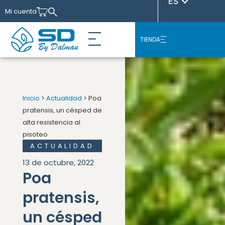
ES
Mi cuenta
TIENDA
Nuestras variedades
Sobre Nosotros
Casos de éxito
Inicio
>
Actualidad
> Poa
pratensis, un césped de
alta resistencia al
pisoteo
ACTUALIDAD
13 de octubre, 2022
Poa
pratensis,
un césped